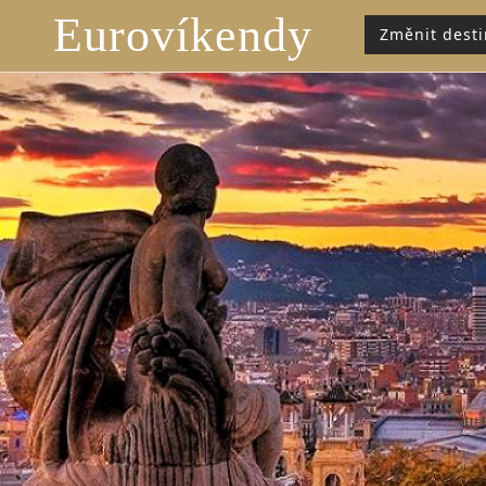
Eurovíkendy
Změnit desti