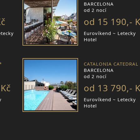
BARCELONA
od 2 nocí
Kč
od 15 190,- 
etecky
Eurovíkend ~ Letecky
Hotel
*
CATALONIA CATEDRAL 
BARCELONA
od 2 nocí
 Kč
od 13 790,- 
y
Eurovíkend ~ Letecky
Hotel