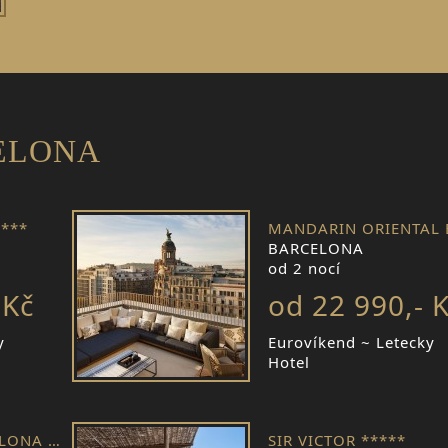
CELONA
***
BARCELONA
od 2 nocí
 Kč
od 22 990,- 
y
Eurovíkend ~ Letecky
Hotel
CASA FUSTER BARCELONA *****
SIR VICTOR *****