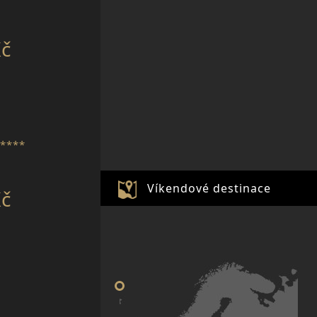
Kč
****
Víkendové destinace
Kč
NEW YORK