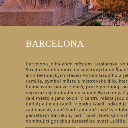
BARCELONA
Barcelona je hlavním městem Katalánska, sou
Středozemního moře na severovýchodě Španěl
architektonických staveb Antoni Gaudího a j
Familia, symbol města a mistrovské dílo, kte
financována pouze z darů, práce postupují p
nejvýraznějším bodem v siluetě Barcelony. Z 
celé město a jeho okolí. V centru města jsou
Batlló) a Palau Guell. V parku Güell, odkud 
zajímavostí, například kamenné lavičky zdob
památkám Barcelony patří také „Gotická čtvrť
dominující gotickou katedrálou svaté Eulálie.