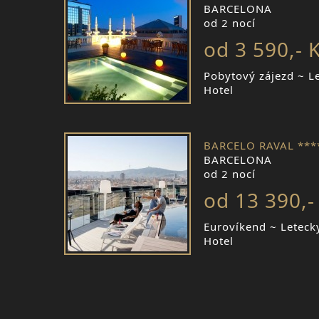
BARCELONA
od 2 nocí
od 3 590,- 
Pobytový zájezd ~ L
Hotel
BARCELO RAVAL ***
BARCELONA
od 2 nocí
od 13 390,-
Eurovíkend ~ Leteck
Hotel