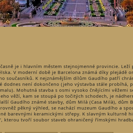
časně je i hlavním městem stejnojmenné provincie. Leží 
ska. V moderní době je Barcelona známá díky plejádě or
eho současníků. K nejznámějším dílům Gaudího patří chr
ré dodnes není dokončeno (jeho výstavba stále probíhá, p
omalu). Mohutná stavba s osmi vysoko čnějícími věžemi s
jeho věží, kam se stoupá po točitých schodech, je nádher
 další Gaudího známé stavby, dům Milà (Casa Milà), dům B
je rovněž pěkný výhled, se nachází muzeum Gaudího a spo
ené barevnými keramickými střepy. K slavným kulturně h
“, kterou tvoří soubor staveb ohraničený římskými hradb