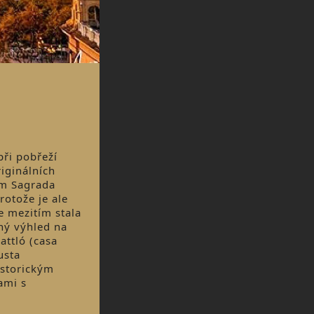
při pobřeží
iginálních
ám Sagrada
rotože je ale
e mezitím stala
ný výhled na
attló (casa
usta
istorickým
ami s