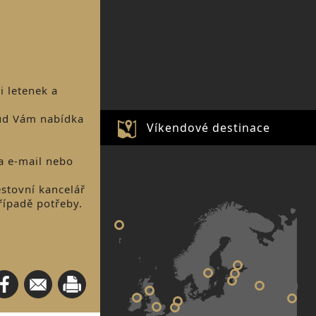
i letenek a
ud Vám nabídka
Víkendové destinace
a e-mail nebo
estovní kancelář
řípadě potřeby.
NEW YORK
PETROHR
STOCKHOLM
TALIN
RIGA
EUR
EDINBURGH
DUBLIN
AMSTERDAM
LONDÝN
BRUGGY