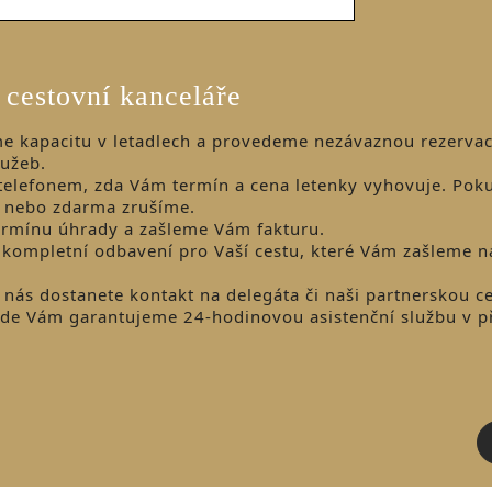
 cestovní kanceláře
e kapacitu v letadlech a provedeme nezávaznou rezervac
lužeb.
elefonem, zda Vám termín a cena letenky vyhovuje. Pok
e nebo zdarma zrušíme.
rmínu úhrady a zašleme Vám fakturu.
 kompletní odbavení pro Vaší cestu, které Vám zašleme n
nás dostanete kontakt na delegáta či naši partnerskou c
 kde Vám garantujeme 24-hodinovou asistenční službu v p